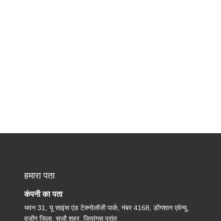
हमारा पता
कंपनी का पता
भवन 31, यू साइंस एंड टेक्नोलॉजी पार्क, नंबर 4168, डोंगशान एवेन्यू,
वुज़ोंग जिला, सुज़ौ शहर, जियांगसू प्रांत