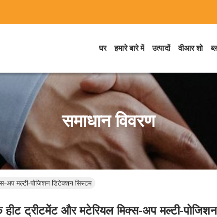
घर
हमारे बारे में
उत्पादों
वीआर शो
ब्
समाधान विवरण
िक्स-अप मल्टी-पोजिशन डिटेक्शन सिस्टम
्क हीट ट्रीटमेंट और मटेरियल मिक्स-अप मल्टी-पोजिश