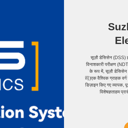
Suz
El
सूज़ौ डेसिसेन (DSS) इल
विनाशकारी परीक्षण (NDT) 
के रूप में, सूज़ौ 
司)एक वैश्विक ग्राहक वर्ग क
डिज़ाइन किए गए व्यापक, प
विशेषज्ञताहम प्रा