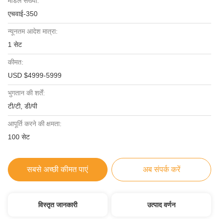
मॉडल संख्या:
एचवाई-350
न्यूनतम आदेश मात्रा:
1 सेट
कीमत:
USD $4999-5999
भुगतान की शर्तें:
टी/टी, डी/पी
आपूर्ति करने की क्षमता:
100 सेट
सबसे अच्छी कीमत पाएं
अब संपर्क करें
विस्तृत जानकारी
उत्पाद वर्णन