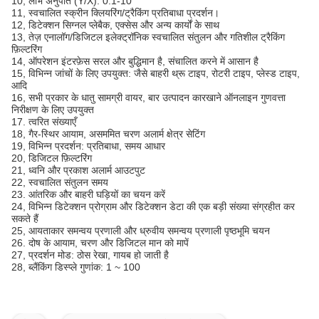
10, लाभ अनुपात (Y/X): 0.1-10
11, स्वचालित स्क्रीन क्लियरिंग/ट्रैकिंग प्रतिबाधा प्रदर्शन।
12, डिटेक्शन सिग्नल प्लेबैक, एक्सेस और अन्य कार्यों के साथ
13, तेज़ एनालॉग/डिजिटल इलेक्ट्रॉनिक स्वचालित संतुलन और गतिशील ट्रैकिंग
फ़िल्टरिंग
14, ऑपरेशन इंटरफ़ेस सरल और बुद्धिमान है, संचालित करने में आसान है
15, विभिन्न जांचों के लिए उपयुक्त: जैसे बाहरी थ्रू टाइप, रोटरी टाइप, प्लेस्ड टाइप,
आदि
16, सभी प्रकार के धातु सामग्री वायर, बार उत्पादन कारखाने ऑनलाइन गुणवत्ता
निरीक्षण के लिए उपयुक्त
17. त्वरित संख्याएँ
18, गैर-स्थिर आयाम, असममित चरण अलार्म क्षेत्र सेटिंग
19, विभिन्न प्रदर्शन: प्रतिबाधा, समय आधार
20, डिजिटल फ़िल्टरिंग
21, ध्वनि और प्रकाश अलार्म आउटपुट
22, स्वचालित संतुलन समय
23. आंतरिक और बाहरी घड़ियों का चयन करें
24, विभिन्न डिटेक्शन प्रोग्राम और डिटेक्शन डेटा की एक बड़ी संख्या संग्रहीत कर
सकते हैं
25, आयताकार समन्वय प्रणाली और ध्रुवीय समन्वय प्रणाली पृष्ठभूमि चयन
26. दोष के आयाम, चरण और डिजिटल मान को मापें
27, प्रदर्शन मोड: ठोस रेखा, गायब हो जाती है
28, ब्लैंकिंग डिस्प्ले गुणांक: 1 ~ 100