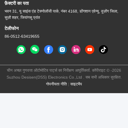
फ़ैक्टरी का पता
भवन 31, यू साइंस एंड टेक्नोलॉजी पार्क, नंबर 4168, डोंगशान एवेन्यू, वुज़ोंग जिला,
सुज़ौ शहर, जियांगसू प्रांत
टेलीफोन
86-0512-63419655
चीन अच्छा गुणवत्ता ऑटोमोटिव पार्ट्स का निरीक्षण आपूर्तिकर्ता. कॉपीराइट © -2026
Suzhou Desisen(DSS) Electronics Co.,Ltd . सब सभी अधिकार सुरक्षित.
गोपनीयता नीति
|
साइटमैप