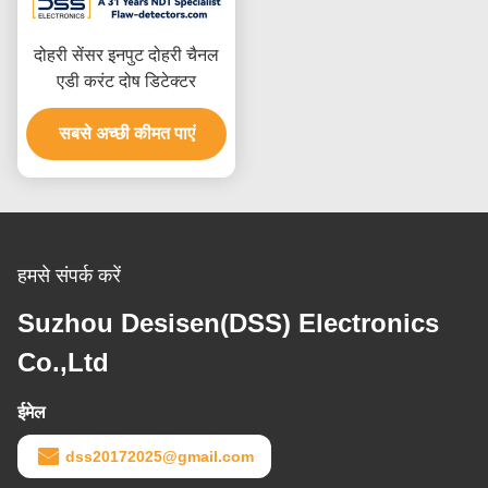
दोहरी सेंसर इनपुट दोहरी चैनल
एडी करंट दोष डिटेक्टर
सबसे अच्छी कीमत पाएं
हमसे संपर्क करें
Suzhou Desisen(DSS) Electronics
Co.,Ltd
ईमेल
dss20172025@gmail.com