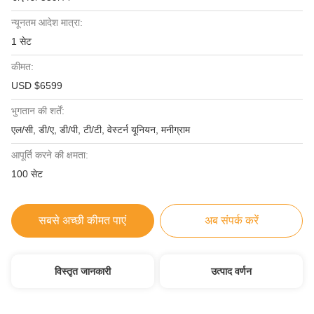
न्यूनतम आदेश मात्रा:
1 सेट
कीमत:
USD $6599
भुगतान की शर्तें:
एल/सी, डी/ए, डी/पी, टी/टी, वेस्टर्न यूनियन, मनीग्राम
आपूर्ति करने की क्षमता:
100 सेट
सबसे अच्छी कीमत पाएं
अब संपर्क करें
विस्तृत जानकारी
उत्पाद वर्णन