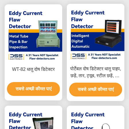
पोर्टेबल दोष डिटेक्टर धातु पाइप,
WT-82 धातु दोष डिटेक्टर
छड़ें, तार, ट्यूब, स्टील छड़ें, तांबे
के तार एल्यूमीनियम के तार
सबसे अच्छी कीमत पाएं
सबसे अच्छी कीमत पाएं
परीक्षण FET-9HS