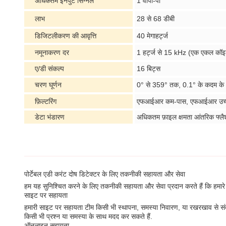
अधिकतम इनपुट सिग्नल
1 वीपी-पी
लाभ
28 से 68 डीबी
डिजिटलीकरण की आवृत्ति
40 मेगाहर्ट्ज
नमूनाकरण दर
1 हर्ट्ज से 15 kHz (एक एकल कॉइल
ए/डी संकल्प
16 बिट्स
चरण घूर्णन
0° से 359° तक, 0.1° के कदम के
फ़िल्टरिंग
एफआईआर कम-पास, एफआईआर उच्च-
डेटा भंडारण
अधिकतम फ़ाइल क्षमता आंतरिक फ्लैश
पोर्टेबल एडी करंट दोष डिटेक्टर के लिए तकनीकी सहायता और सेवा
हम यह सुनिश्चित करने के लिए तकनीकी सहायता और सेवा प्रदान करते हैं कि हमारे 
साइट पर सहायता
हमारी साइट पर सहायता टीम किसी भी स्थापना, समस्या निवारण, या रखरखाव से सं
किसी भी प्रश्न या समस्या के साथ मदद कर सकते हैं.
ऑनलाइन सहायता